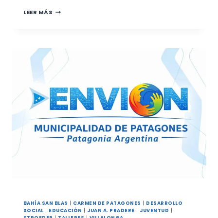
EL
LEER MÁS
PROGRAMA
ENVIÓN
INICIA
SUS
TALLERES
CON
UN
ENCUENTRO
EN
EL
CIC
BAHÍA SAN BLAS
|
CARMEN DE PATAGONES
|
DESARROLLO
SOCIAL
|
EDUCACIÓN
|
JUAN A. PRADERE
|
JUVENTUD
|
STROEDER
|
TALLERES
|
VILLALONGA