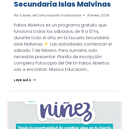
Secundaria Islas Malvinas
Por
Subsec. de Comunicación Institucional
31 enero, 2026
Patios Abiertos es un programa gratuito que
funciona todos los sábados, de 9 a 13 hs,
durante todo el año, en la Escuela Secundaria
Islas Malvinas.
Las actividades comienzan el
sábado 7 de febrero. Para sumarte, solo
necesitás presentar: Planilla de inscripción
completa Fotocopia del DNI En Patios Abiertos
vas a encontrar: Música Educación…
PATIOS
LEER MÁS
ABIERTOS:
PROGRAMA
GRATUITO
EN
LA
ESCUELA
SECUNDARIA
ISLAS
MALVINAS