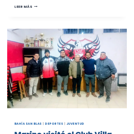
JUAN
LEER MÁS
A.
PRADERE
DISFRUTÓ
DE
UNA
TARDE
LLENA
DE
DIVERSIÓN
EN
LAS
VACACIONES
DE
INVIERNO
BAHÍA SAN BLAS
|
DEPORTES
|
JUVENTUD