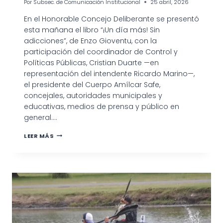
Por
Subsec. de Comunicación Institucional
25 abril, 2026
En el Honorable Concejo Deliberante se presentó
esta mañana el libro “¡Un día más! Sin
adicciones”, de Enzo Gioventu, con la
participación del coordinador de Control y
Políticas Públicas, Cristian Duarte —en
representación del intendente Ricardo Marino—,
el presidente del Cuerpo Amílcar Safe,
concejales, autoridades municipales y
educativas, medios de prensa y público en
general….
“UN
LEER MÁS
DÍA
MÁS”:
UN
MENSAJE
DE
ESPERANZA
QUE
LLEGÓ
AL
HCD