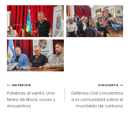
Navegación
ANTERIOR
SIGUIENTE
Palabras al viento: Una
Defensa Civil concientiza
de
fiesta de libros, voces y
a la comunidad sobre el
entradas
encuentros
monóxido de carbono