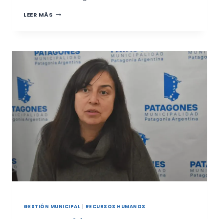
CONTINÚA
LEER MÁS
EL
PLAN
CALOR
CON
ENTREGA
DE
LEÑA
EN
EL
BARRIO
EL
CEIBO
GESTIÓN MUNICIPAL
|
RECURSOS HUMANOS