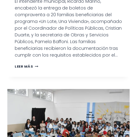
El intendente municipal, Ricardo Marino,
encabezó la entrega de boletos de
compraventa a 20 familias beneficiarias del
programa «Un Lote, Una Vivienda», acompañado
por el Coordinador de Políticas Públicas, Cristian
Duarte, y la secretaria de Obras y Servicios
Públicos, Pamela Baffoni. Las familias
beneficiarias recibieron la documentación tras
cumplir con los requisitos establecidos por el…
20
LEER MÁS
FAMILIAS
RECIBIERON
LOS
BOLETOS
DE
COMPRAVENTA
DEL
PROGRAMA
«UN
LOTE,
UNA
VIVIENDA»