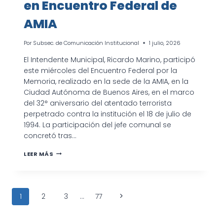
en Encuentro Federal de
AMIA
Por
Subsec. de Comunicación Institucional
1 julio, 2026
El Intendente Municipal, Ricardo Marino, participó
este miércoles del Encuentro Federal por la
Memoria, realizado en la sede de la AMIA, en la
Ciudad Autónoma de Buenos Aires, en el marco
del 32° aniversario del atentado terrorista
perpetrado contra la institución el 18 de julio de
1994. La participación del jefe comunal se
concretó tras…
INTENDENTE
LEER MÁS
MARINO
FIRMA
COMPROMISO
POR
Navegación
MEMORIA
Siguiente
1
2
3
…
77
EN
de
ENCUENTRO
página
FEDERAL