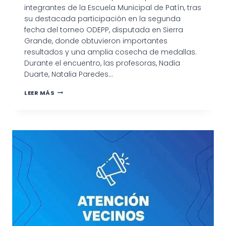
integrantes de la Escuela Municipal de Patín, tras
su destacada participación en la segunda
fecha del torneo ODEPP, disputada en Sierra
Grande, donde obtuvieron importantes
resultados y una amplia cosecha de medallas.
Durante el encuentro, las profesoras, Nadia
Duarte, Natalia Paredes…
INTENDENTE
LEER MÁS
MARINO
RECONOCIÓ
A
LA
ESCUELA
MUNICIPAL
DE
PATÍN
POR
SU
DESEMPEÑO
EN
TORNEO
ODEPP