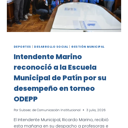
VALOR
LA
EDUCACIÓN,
EL
TRABAJO
CONJUNTO
Y
LA
ALEGRÍA
DE
DEPORTES
|
DESARROLLO SOCIAL
|
GESTIÓN MUNICIPAL
SER
Intendente Marino
PATRIA
reconoció a la Escuela
Municipal de Patín por su
desempeño en torneo
ODEPP
Por
Subsec. de Comunicación Institucional
3 julio, 2026
El Intendente Municipal, Ricardo Marino, recibió
esta mañana en su despacho a profesoras e