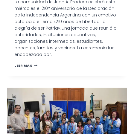
La comunidad de Juan A. Pradere celebró este
miércoles el 210° aniversario de la Declaración
de la Independencia Argentina con un emotivo
acto bajo el lema «210 años de Libertad: la
alegría de ser Patria», una jornada que reunió a
autoridades, instituciones educativas,
organizaciones intermedias, estudiantes,
docentes, familias y vecinos. La ceremonia fue
encabezada por…
PRADERE
LEER MÁS
CONMEMORÓ
EL
DÍA
DE
LA
INDEPENDENCIA
CON
UN
EMOTIVO
ACTO
QUE
PUSO
EN