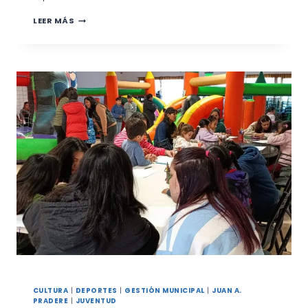
CONTINÚAN
LEER MÁS
LOS
TRABAJOS
DE
MANTENIMIENTO
URBANO
EN
DISTINTOS
SECTORES
DE
LA
CIUDAD
CULTURA
|
DEPORTES
|
GESTIÓN MUNICIPAL
|
JUAN A.
PRADERE
|
JUVENTUD