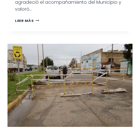
agradeció el acompañamiento del Municipio y
valoró…
MARINO
LEER MÁS
PARTICIPÓ
DEL
SORTEO
DE
LOTES
REALIZADO
POR
ATE
Y
DESTACÓ
LA
TRANSPARENCIA
EN
LA
ADJUDICACIÓN