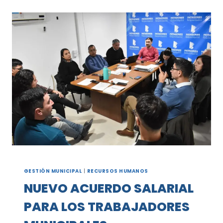
DE
UNA
TARDE
LLENA
DE
DIVERSIÓN
EN
LAS
VACACIONES
DE
INVIERNO
GESTIÓN MUNICIPAL
|
RECURSOS HUMANOS
NUEVO ACUERDO SALARIAL
PARA LOS TRABAJADORES