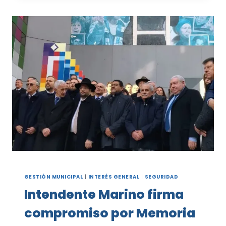
MUNICIPALES:
CON
GRAN
ACEPTACIÓN
INICIÓ
LA
INSCRIPCIÓN
GESTIÓN MUNICIPAL
|
INTERÉS GENERAL
|
SEGURIDAD
Intendente Marino firma
compromiso por Memoria