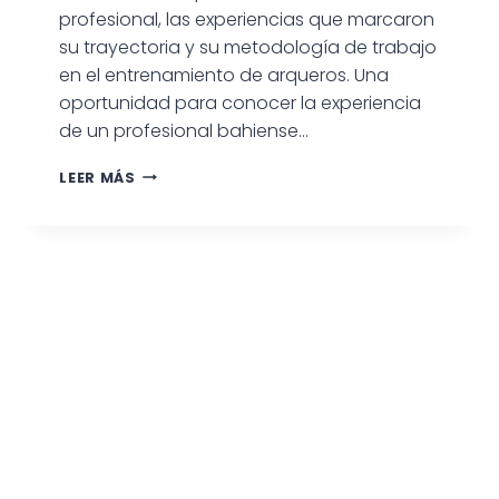
profesional, las experiencias que marcaron
su trayectoria y su metodología de trabajo
en el entrenamiento de arqueros. Una
oportunidad para conocer la experiencia
de un profesional bahiense…
DE
LEER MÁS
BAHÍA
BLANCA
AL
FC
BARCELONA:
CHARLA
ABIERTA
CON
CRISTIAN
LELLI