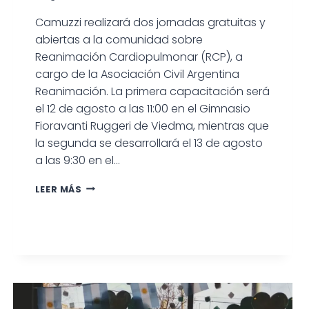
Camuzzi realizará dos jornadas gratuitas y
abiertas a la comunidad sobre
Reanimación Cardiopulmonar (RCP), a
cargo de la Asociación Civil Argentina
Reanimación. La primera capacitación será
el 12 de agosto a las 11:00 en el Gimnasio
Fioravanti Ruggeri de Viedma, mientras que
la segunda se desarrollará el 13 de agosto
a las 9:30 en el…
CAMUZZI
LEER MÁS
BRINDARÁ
CAPACITACIONES
GRATUITAS
DE
RCP
EN
VIEDMA
Y