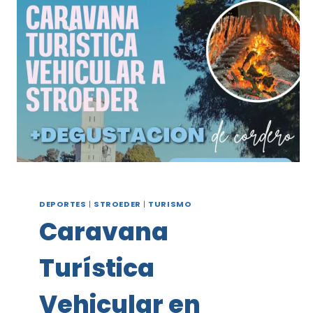
RECESO
INVERNAL
EN
EL
POLIDEPORTIVO
MUNICIPAL
DEPORTES
|
STROEDER
|
TURISMO
Caravana
Turística
Vehicular en