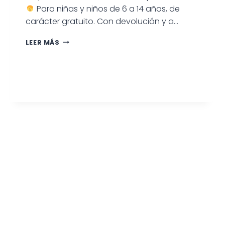
Para niñas y niños de 6 a 14 años, de
carácter gratuito. Con devolución y a…
CONCURSO
LEER MÁS
RECREATIVO
DE
PESCA
INFANTIL
ESTE
SÁBADO
25
DE
JULIO