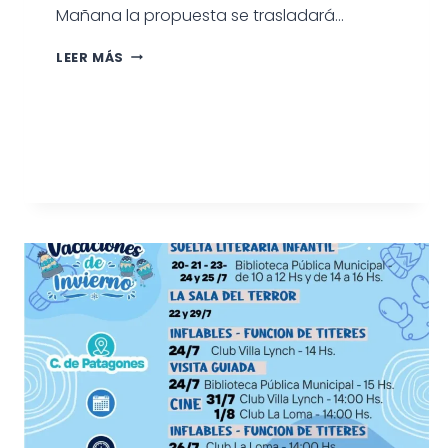
Mañana la propuesta se trasladará…
VACACIONES
LEER MÁS
DE
INVIERNO:
EL
CINE
LLEGÓ
A
STROEDER