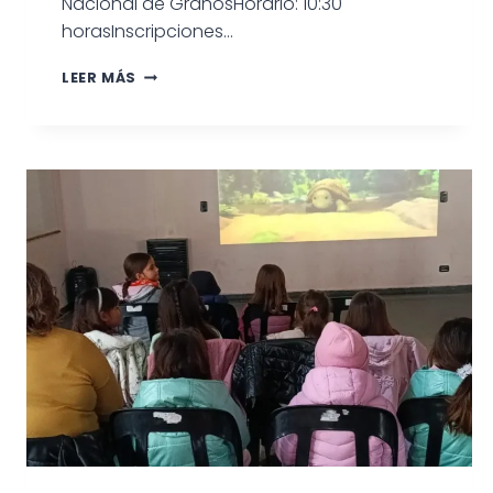
Nacional de GranosHorario: 10:30
horasInscripciones…
CARAVANA
LEER MÁS
TURÍSTICA
VEHICULAR
EN
STROEDER
CON
DEGUSTACIÓN
DE
CORDERO