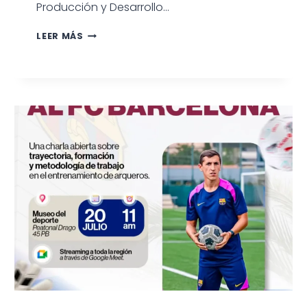
Producción y Desarrollo…
GRAN
LEER MÁS
PARTICIPACIÓN
EN
EL
CONCURSO
RECREATIVO
DE
PESCA
INFANTIL