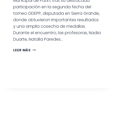
Municipal de Patín, tras su destacada
participación en la segunda fecha del
torneo ODEPP, disputada en Sierra Grande,
donde obtuvieron importantes resultados
y una amplia cosecha de medallas.
Durante el encuentro, las profesoras, Nadia
Duarte, Natalia Paredes…
INTENDENTE
LEER MÁS
MARINO
RECONOCIÓ
A
LA
ESCUELA
MUNICIPAL
DE
PATÍN
POR
SU
DESEMPEÑO
EN