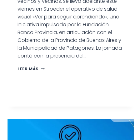
vecinos y vecinas, se llevó adelante este
viernes en Stroeder el operativo de salud
visual «Ver para seguir aprendiendo», una
iniciativa impulsada por la Fundación
Banco Provincia, en articulación con el
Gobierno de la Provincia de Buenos Aires y
la Municipalidad de Patagones. La jornada
contó con la presencia del…
CON
LEER MÁS
GRAN
PARTICIPACIÓN,
SE
DESARROLLÓ
EN
STROEDER
EL
OPERATIVO
«VER
PARA
SEGUIR