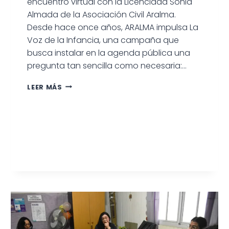
encuentro virtual con la Licenciada Sonia
Almada de la Asociación Civil Aralma.
Desde hace once años, ARALMA impulsa La
Voz de la Infancia, una campaña que
busca instalar en la agenda pública una
pregunta tan sencilla como necesaria:…
PARTICIPACIÓN
LEER MÁS
EN
ENCUENTRO
VIRTUAL
POR
LA
VOZ
DE
LA
INFANCIA