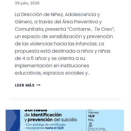
29 julio, 2026
La Dirección de Niñez, Adolescencia y
Género, a través del Área Preventiva y
Comunitaria, presenta “Contame… Te Creo”,
un espacio de sensibilización y prevención
de las violencias hacia las infancias. La
propuesta está destinada a niños y niñas
de 4 a 6 años y se orienta a su
implementación en instituciones
educativas, espacios sociales y…
LANZAN
LEER MÁS
“CONTAME…
TE
CREO”
PARA
PREVENIR
VIOLENCIAS
HACIA
LAS