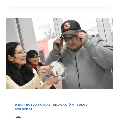
INDUMENTARIA
AL
PERSONAL
OPERATIVO
DE
DESARROLLO
SOCIAL
DESARROLLO SOCIAL
|
EDUCACIÓN
|
SALUD
|
STROEDER