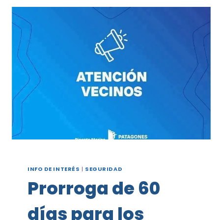
LAS
CAPACITACIONES
GRATUITAS
DE
RCP
EN
VIEDMA
Y
CARMEN
DE
PATAGONES
INFO DE INTERÉS
|
SEGURIDAD
Prorroga de 60
días para los