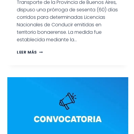
Transporte de la Provincia de Buenos Aires,
dispuso una prórroga de sesenta (60) días
corridos para determinadas Licencias
Nacionales de Conducir emitidas en
territorio bonaerense. La medida fue
establecida mediante la…
PRORROGA
LEER MÁS
DE
60
DÍAS
PARA
LOS
VENCIMIENTOS
DE
LICENCIAS
NACIONALES
DE
CONDUCIR
EMITIDAS
EN