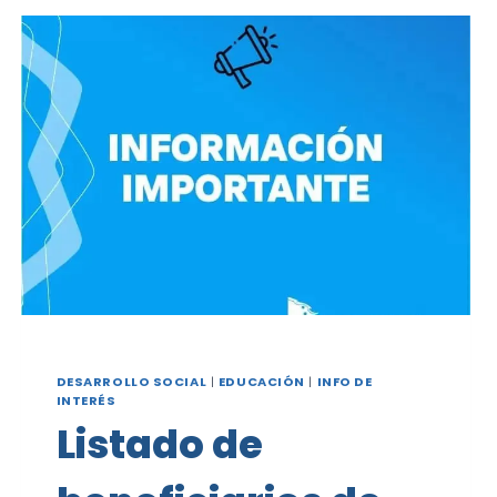
DE
JUBILADOS
Y
PENSIONADOS
DE
JUAN
A.
PRADERE
DESARROLLO SOCIAL
|
EDUCACIÓN
|
INFO DE
INTERÉS
Listado de