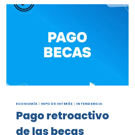
REGISTRO
DE
PRESTADORES
PARA
LICENCIAS
PROFESIONALES
E
INCORPORÓ
CENTROS
EN
VIEDMA
ECONOMÍA
|
INFO DE INTERÉS
|
INTENDENCIA
Pago retroactivo
de las becas