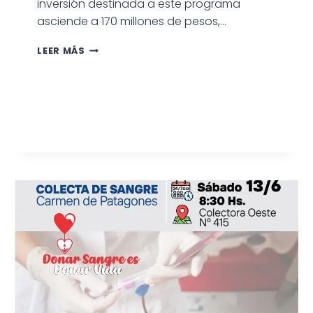
inversión destinada a este programa
asciende a 170 millones de pesos,…
PAGO
LEER MÁS
RETROACTIVO
DE
LAS
BECAS
MUNICIPALES
PARA
ESTUDIANTES
TERCIARIOS
Y
UNIVERSITARIOS