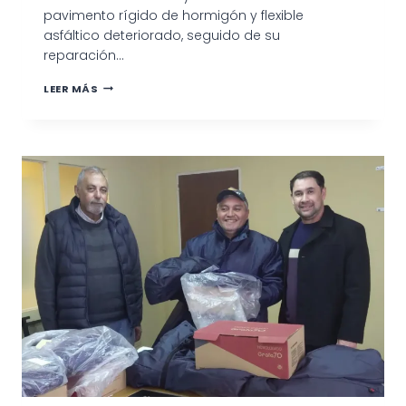
pavimento rígido de hormigón y flexible
asfáltico deteriorado, seguido de su
reparación…
CONTINÚAN
LEER MÁS
LOS
TRABAJOS
DE
MANTENIMIENTO
URBANO
EN
DISTINTOS
SECTORES
DE
LA
CIUDAD