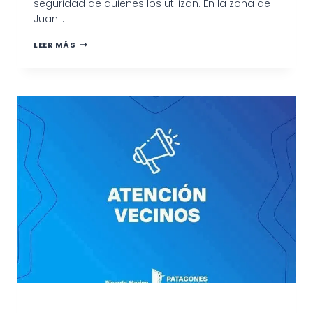
seguridad de quienes los utilizan. En la zona de
Juan…
TAREAS
LEER MÁS
DE
MANTENIMIENTO
Y
REPARACIÓN
EN
CAMINOS
DE
TODO
EL
DISTRITO