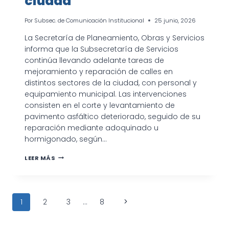
ciudad
Por
Subsec. de Comunicación Institucional
25 junio, 2026
La Secretaría de Planeamiento, Obras y Servicios
informa que la Subsecretaría de Servicios
continúa llevando adelante tareas de
mejoramiento y reparación de calles en
distintos sectores de la ciudad, con personal y
equipamiento municipal. Las intervenciones
consisten en el corte y levantamiento de
pavimento asfáltico deteriorado, seguido de su
reparación mediante adoquinado u
hormigonado, según…
CONTINÚAN
LEER MÁS
LOS
TRABAJOS
DE
MANTENIMIENTO
Navegación
URBANO
Siguiente
1
2
3
…
8
EN
de
DISTINTOS
página
SECTORES