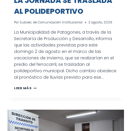
LA JORNADA SE TRASLADA
AL POLIDEPORTIVO
Por
Subsec. de Comunicación Institucional
2 agosto, 2026
La Municipalidad de Patagones, a través de la
Secretaría de Producción y Desarrollo, informa
que las actividades previstas para este
domingo 2 de agosto en el marco de las
vacaciones de invierno, que se realizarían en el
predio del ferrocarril, se trasladan al
polideportivo municipal. Dicho cambio obedece
al pronóstico de lluvias previsto para ese…
VACACIONES
LEER MÁS
DE
INVIERNO:
LA
JORNADA
SE
TRASLADA
AL
POLIDEPORTIVO