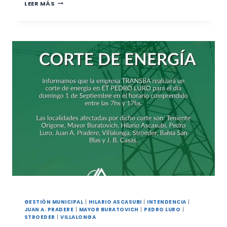
ABIERTA
LEER MÁS
LA
INSCRIPCIÓN
PARA
LA
JORNADA
A
CAMPO
SOBRE
CÁÑAMO
INDUSTRIAL
EN
EL
SUR
BONAERENSE
GESTIÓN MUNICIPAL
|
HILARIO ASCASUBI
|
INTENDENCIA
|
JUAN A. PRADERE
|
MAYOR BURATOVICH
|
PEDRO LURO
|
STROEDER
|
VILLALONGA