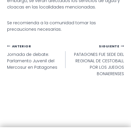
embargo, se verán afectados los servicios de agua y
cloacas en las localidades mencionadas.
Se recomienda a la comunidad tomar las
precauciones necesarias.
Navegación
ANTERIOR
SIGUIENTE
Jornada de debate:
PATAGONES FUE SEDE DEL
de
Parlamento Juvenil del
REGIONAL DE CESTOBALL
entradas
Mercosur en Patagones
POR LOS JUEGOS
BONAERENSES