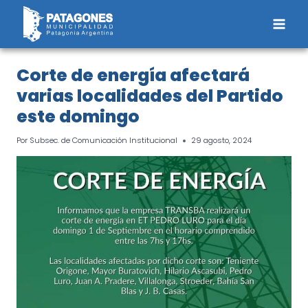
Saltar
al
contenido
Corte de energía afectará
varias localidades del Partido
este domingo
Por
Subsec. de Comunicación Institucional
29 agosto, 2024