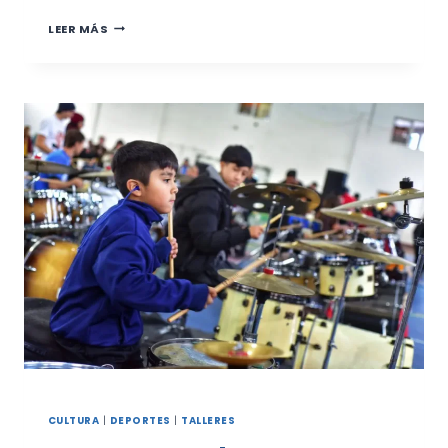
LOS
LEER MÁS
TALLERES
CULTURALES
SIGUEN
CRECIENDO
EN
LAS
LOCALIDADES
DEL
INTERIOR
DEL
DISTRITO
CULTURA
|
DEPORTES
|
TALLERES