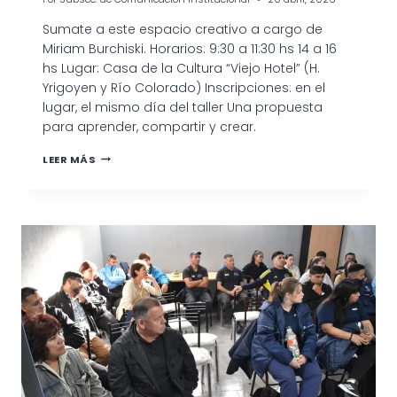
Sumate a este espacio creativo a cargo de
Miriam Burchiski. Horarios: 9:30 a 11:30 hs 14 a 16
hs Lugar: Casa de la Cultura “Viejo Hotel” (H.
Yrigoyen y Río Colorado) Inscripciones: en el
lugar, el mismo día del taller Una propuesta
para aprender, compartir y crear.
TALLER
LEER MÁS
DE
CROCHET
EN
VILLALONGA
A
CARGO
DE
MIRIAM
BURCHISKI