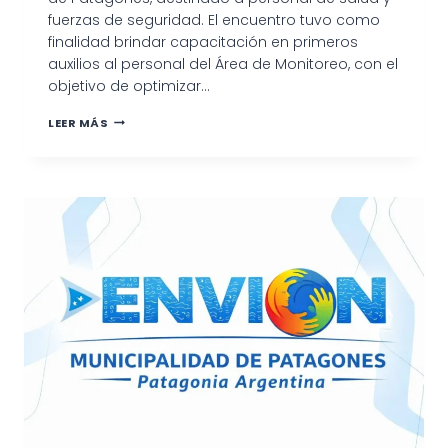
fuerzas de seguridad. El encuentro tuvo como
finalidad brindar capacitación en primeros
auxilios al personal del Área de Monitoreo, con el
objetivo de optimizar…
SE
LEER MÁS
REALIZÓ
EL
SEGUNDO
TALLER
DE
CAPACITACIÓN
EN
PRIMEROS
AUXILIOS
PARA
PERSONAL
DE
SALUD
Y
FUERZAS
DE
SEGURIDAD