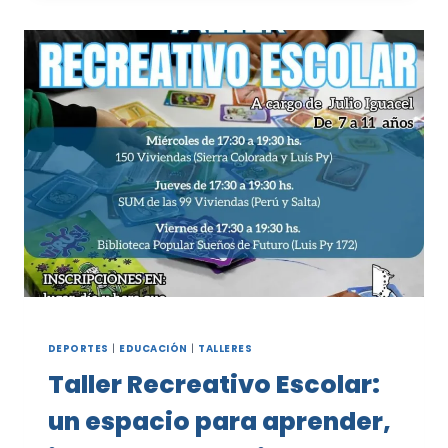
TAMBORES”:
RITMO,
FAMILIAS
Y
BUENA
CONVOCATORIA
EN
EL
POLIDEPORTIVO
DEPORTES
|
EDUCACIÓN
|
TALLERES
Taller Recreativo Escolar:
un espacio para aprender,