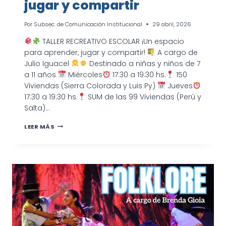
jugar y compartir
Por
Subsec. de Comunicación Institucional
29 abril, 2026
TALLER RECREATIVO ESCOLAR ¡Un espacio
para aprender, jugar y compartir!
A cargo de
Julio Iguacel
Destinado a niñas y niños de 7
a 11 años
Miércoles
17:30 a 19:30 hs.
150
Viviendas (Sierra Colorada y Luis Py)
Jueves
17:30 a 19:30 hs.
SUM de las 99 Viviendas (Perú y
Salta)…
TALLER
LEER MÁS
RECREATIVO
ESCOLAR:
UN
ESPACIO
PARA
APRENDER,
JUGAR
Y
COMPARTIR