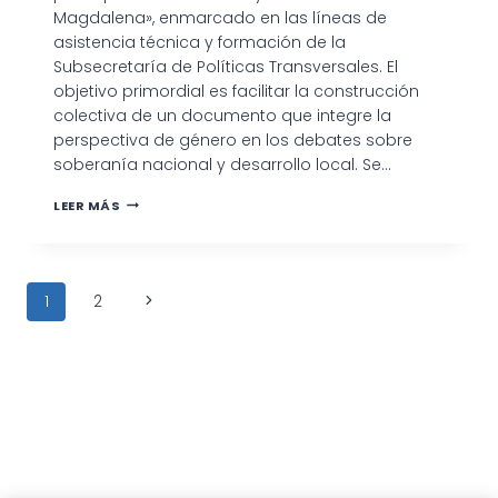
Magdalena», enmarcado en las líneas de
asistencia técnica y formación de la
Subsecretaría de Políticas Transversales. El
objetivo primordial es facilitar la construcción
colectiva de un documento que integre la
perspectiva de género en los debates sobre
soberanía nacional y desarrollo local. Se…
TALLER
LEER MÁS
«SOBERANÍA
Y
GÉNERO:
CANAL
Navegación
MAGDALENA»
Siguiente
1
2
SE
de
REALIZARÁ
página
ESTE
MARTES
página