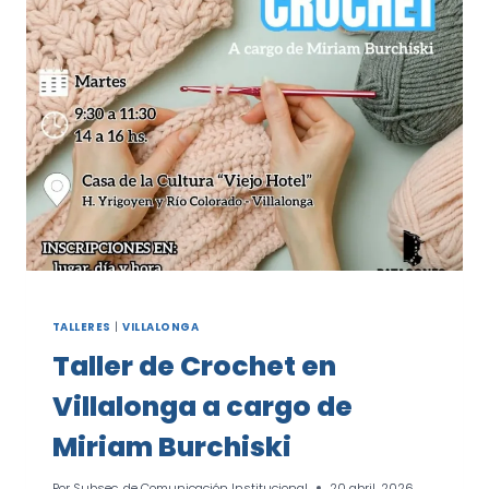
AÑOS
EN
DIVERSAS
SEDES
TALLERES
|
VILLALONGA
Taller de Crochet en
Villalonga a cargo de
Miriam Burchiski
Por
Subsec. de Comunicación Institucional
20 abril, 2026