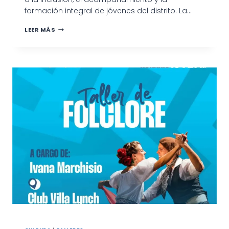
formación integral de jóvenes del distrito. La…
INSCRIPCIONES
LEER MÁS
ABIERTAS
PARA
LOS
TALLERES
DEL
PROGRAMA
ENVIÓN
EN
PATAGONES