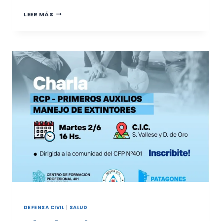
CAPACITACIÓN
LEER MÁS
SOBRE
VIOLENCIA
POR
RAZONES
DE
GÉNERO
PARA
PERSONAL
DE
SALUD
DE
VILLALONGA
DEFENSA CIVIL
|
SALUD