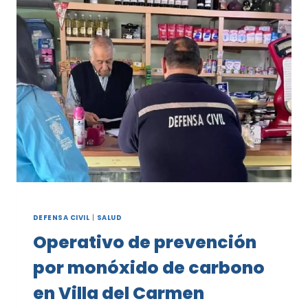
ABORDAJE
DE
VIOLENCIAS
POR
RAZONES
DE
GÉNERO
DEFENSA CIVIL
|
SALUD
Operativo de prevención
por monóxido de carbono
en Villa del Carmen