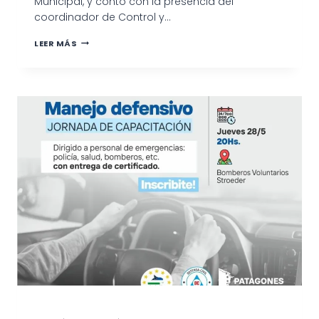
Municipal, y contó con la presencia del
coordinador de Control y…
APERTURA
LEER MÁS
DE
SOBRES
PARA
LA
COMPRA
DE
ELEMENTOS
PARA
EL
HOSPITAL
ECAY