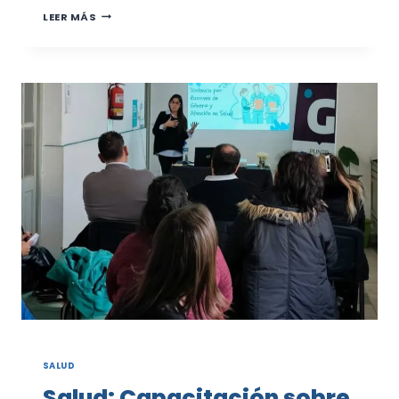
INICIO
LEER MÁS
DEL
PLAN
CALOR
EN
BAHÍA
SAN
BLAS
SALUD
Salud: Capacitación sobre