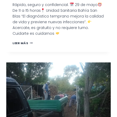
Rápido, seguro y confidencial.
29 de mayo
De 11 a 15 horas
Unidad Sanitaria Bahía San
Blas “El diagnóstico temprano mejora la calidad
de vida y previene nuevas infecciones”.
Acercate, es gratuito y no requiere turno.
Cuidarte es cuidarnos
JORNADA
LEER MÁS
DE
TESTEO
DE
VIH
Y
SÍFILIS
EN
BAHÍA
SAN
BLAS