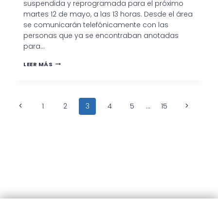
suspendida y reprogramada para el próximo
martes 12 de mayo, a las 13 horas. Desde el área
se comunicarán telefónicamente con las
personas que ya se encontraban anotadas
para…
SE
LEER MÁS
REPROGRAMA
LA
JORNADA
DE
Navegación
CASTRACIÓN
Página
Siguiente
1
2
3
4
5
…
15
DE
de
anterior
MASCOTAS
página
página