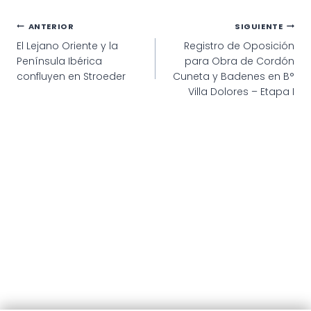
Navegación
ANTERIOR
SIGUIENTE
El Lejano Oriente y la
Registro de Oposición
de
Península Ibérica
para Obra de Cordón
entradas
confluyen en Stroeder
Cuneta y Badenes en B°
Villa Dolores – Etapa I