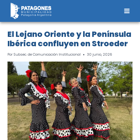
Saltar
al
contenido
El Lejano Oriente y la Península
Ibérica confluyen en Stroeder
Por
Subsec. de Comunicación Institucional
30 junio, 2026