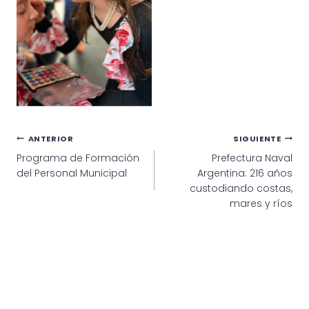
Navegación
ANTERIOR
SIGUIENTE
Programa de Formación
Prefectura Naval
de
del Personal Municipal
Argentina: 216 años
entradas
custodiando costas,
mares y ríos
© 2025 · Municipalidad de Patagones