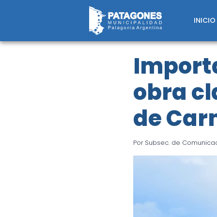
Saltar
al
INICIO
contenido
Import
obra c
de Car
Por
Subsec. de Comunicaci