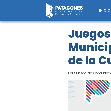
Saltar
al
INICIO
contenido
Juegos
Municip
de la C
Por
Subsec. de Comunicaci