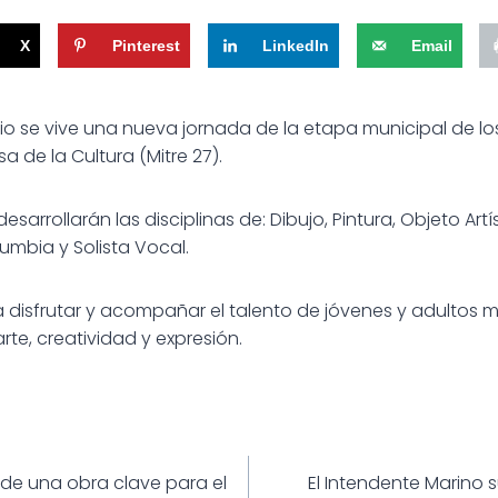
X
Pinterest
LinkedIn
Email
io se vive una nueva jornada de la etapa municipal de l
 de la Cultura (Mitre 27).
esarrollarán las disciplinas de: Dibujo, Pintura, Objeto Artís
Cumbia y Solista Vocal.
disfrutar y acompañar el talento de jóvenes y adultos ma
rte, creatividad y expresión.
ión
de una obra clave para el
El Intendente Marino 