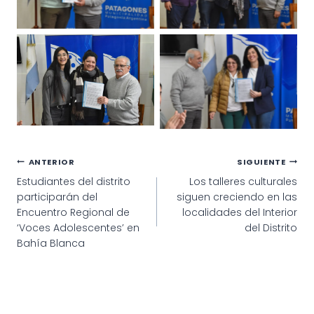
Navegación
ANTERIOR
SIGUIENTE
Estudiantes del distrito
Los talleres culturales
de
participarán del
siguen creciendo en las
entradas
Encuentro Regional de
localidades del Interior
‘Voces Adolescentes’ en
del Distrito
Bahía Blanca