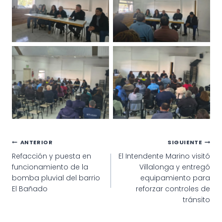
Navegación
ANTERIOR
SIGUIENTE
Refacción y puesta en
El Intendente Marino visitó
de
funcionamiento de la
Villalonga y entregó
entradas
bomba pluvial del barrio
equipamiento para
El Bañado
reforzar controles de
tránsito