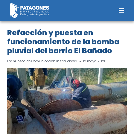
Saltar
al
contenido
Refacción y puesta en
funcionamiento de la bomba
pluvial del barrio El Bañado
Por
Subsec. de Comunicación Institucional
12 mayo, 2026