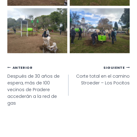
Navegación
ANTERIOR
SIGUIENTE
Después de 30 años de
Corte total en el camino
de
espera, más de 100
Stroeder – Los Pocitos
entradas
vecinos de Pradere
accederán a la red de
gas