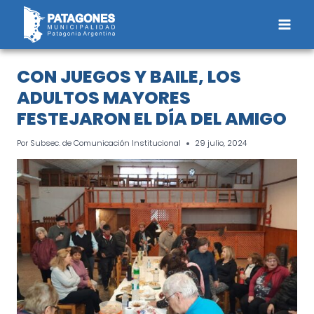
Saltar
al
contenido
CON JUEGOS Y BAILE, LOS
ADULTOS MAYORES
FESTEJARON EL DÍA DEL AMIGO
Por
Subsec. de Comunicación Institucional
29 julio, 2024