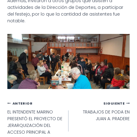
Además, invitaron a otros grupos que asisten a
actividades de la Dirección de Deportes, a participar
del festejo, por lo que la cantidad de asistentes fue
notable.
Navegación
ANTERIOR
SIGUIENTE
EL INTENDENTE MARINO
TRABAJOS DE PODA EN
de
PRESENTÓ EL PROYECTO DE
JUAN A. PRADERE
entradas
JERARQUIZACIÓN DEL
ACCESO PRINCIPAL A