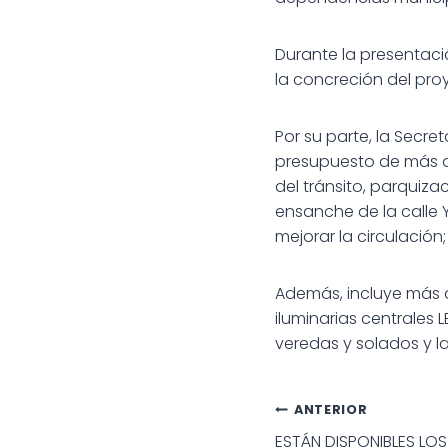
Durante la presentaci
la concreción del pro
Por su parte, la Secre
presupuesto de más d
del tránsito, parquiz
ensanche de la calle 
mejorar la circulació
Además, incluye más 
iluminarias centrales
veredas y solados y l
Navegac
ANTERIOR
ESTÁN DISPONIBLES LO