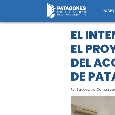
Saltar
al
INICIO
contenido
EL INT
EL PRO
DEL AC
DE PA
Por
Subsec. de Comunicaci