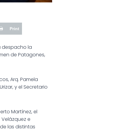
Print
su despacho la
armen de Patagones,
cos, Arq. Pamela
Urizar, y el Secretario
rto Martínez, el
o Velázquez e
e las distintas