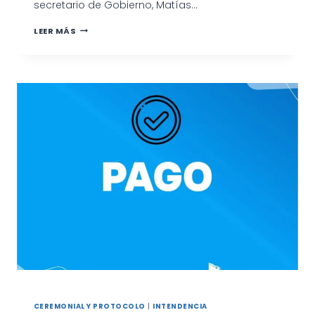
secretario de Gobierno, Matías…
CONTINÚA
LEER MÁS
LA
ENTREGA
DE
INDUMENTARIA
Y
EQUIPAMIENTO
AL
PERSONAL
MUNICIPAL
CEREMONIAL Y PROTOCOLO
|
INTENDENCIA