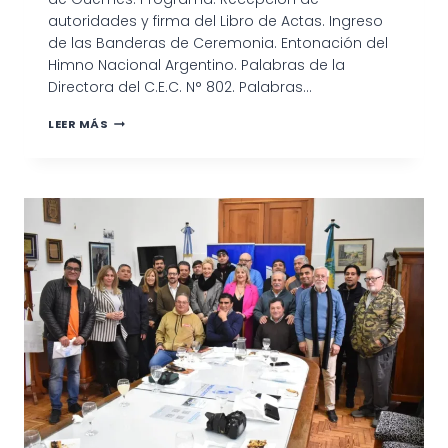
autoridades y firma del Libro de Actas. Ingreso
de las Banderas de Ceremonia. Entonación del
Himno Nacional Argentino. Palabras de la
Directora del C.E.C. N° 802. Palabras…
ACTO
LEER MÁS
OFICIAL
POR
EL
DÍA
NACIONAL
DE
LA
LIBERTAD
LATINOAMERICANA
EN
HOMENAJE
AL
GENERAL
GÜEMES