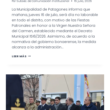
Por
Subsec. de Comunicación Institucional
16 julio, 2026
La Municipalidad de Patagones informa que
mañana, jueves 16 de julio, será día no laborable
en todo el distrito, con motivo de las Fiestas
Patronales en honor a la Virgen Nuestra Señora
del Carmen, establecido mediante el Decreto
Municipal 1516/2026. Asimismo, de acuerdo a la
normativa del gobierno bonaerense, la medida
alcanza a la administración…
EL
LEER MÁS
16
DE
JULIO
SERÁ
DÍA
NO
LABORABLE
EN
PATAGONES
POR
LAS
FIESTAS
PATRONALES