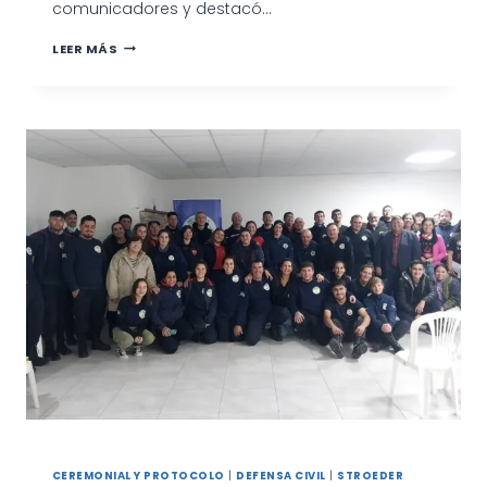
comunicadores y destacó…
INTENDENTE
LEER MÁS
MARINO
CELEBRÓ
EL
DÍA
DEL
PERIODISTA
CON
UN
ENCUENTRO
CON
TRABAJADORES
DE
PRENSA
CEREMONIAL Y PROTOCOLO
|
DEFENSA CIVIL
|
STROEDER