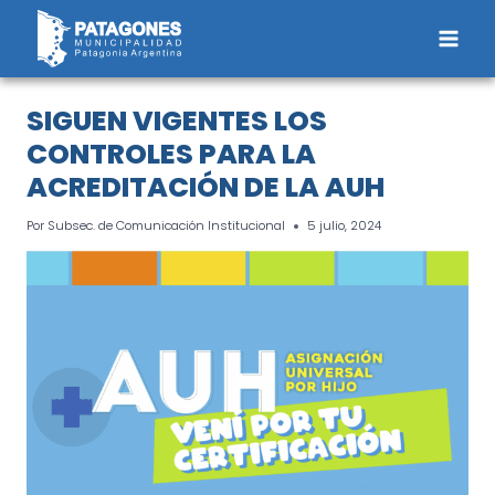
Saltar
al
contenido
SIGUEN VIGENTES LOS
CONTROLES PARA LA
ACREDITACIÓN DE LA AUH
Por
Subsec. de Comunicación Institucional
5 julio, 2024