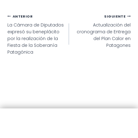
Navegación
ANTERIOR
SIGUIENTE
La Cámara de Diputados
Actualización del
de
expresó su beneplácito
cronograma de Entrega
entradas
por la realización de la
del Plan Calor en
Fiesta de la Soberanía
Patagones
Patagónica
© 2025 · Municipalidad de Patagones