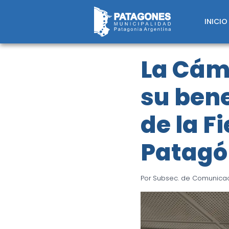
Saltar
al
INICIO
contenido
La Cám
su bene
de la F
Patagó
Por
Subsec. de Comunicaci