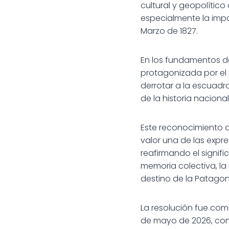
cultural y geopolític
especialmente la impo
Marzo de 1827.
En los fundamentos d
protagonizada por el 
derrotar a la escuadr
de la historia naciona
Este reconocimiento a
valor una de las expr
reafirmando el signif
memoria colectiva, la
destino de la Patagon
La resolución fue co
de mayo de 2026, cons