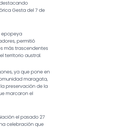
a, destacando
órica Gesta del 7 de
la epopeya
adores, permitió
hos más trascendentes
territorio austral.
agones, ya que pone en
a comunidad maragata,
 la preservación de la
que marcaron el
Nación el pasado 27
una celebración que