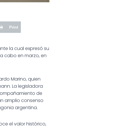
Print
te la cual expresó su
a a cabo en marzo, en
cardo Marino, quien
ann. La legisladora
 acompañamiento de
 un amplio consenso
agonia argentina.
ce el valor histórico,