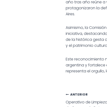
año tras año reúne a v
protagonizaron la def
Aires.
Asimismo, la Comisión
iniciativa, destacan
de la histórica gesta 
y el patrimonio cultu
Este reconocimiento n
argentina y fortalece
representa el orgullo,
Navegac
ANTERIOR
Operativo de Limpieza