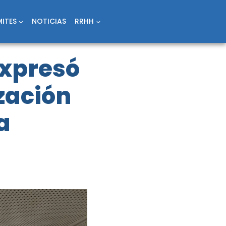
ITES
NOTICIAS
RRHH
expresó
ización
a