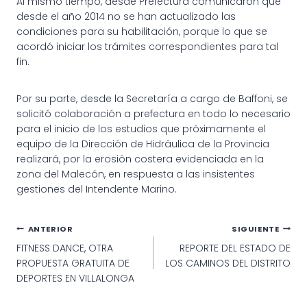
Al mismo tiempo, desde Prefectura comunicaron que
desde el año 2014 no se han actualizado las
condiciones para su habilitación, porque lo que se
acordó iniciar los trámites correspondientes para tal
fin.
Por su parte, desde la Secretaría a cargo de Baffoni, se
solicitó colaboración a prefectura en todo lo necesario
para el inicio de los estudios que próximamente el
equipo de la Dirección de Hidráulica de la Provincia
realizará, por la erosión costera evidenciada en la
zona del Malecón, en respuesta a las insistentes
gestiones del Intendente Marino.
Navegación
ANTERIOR
SIGUIENTE
FITNESS DANCE, OTRA
REPORTE DEL ESTADO DE
de
PROPUESTA GRATUITA DE
LOS CAMINOS DEL DISTRITO
entradas
DEPORTES EN VILLALONGA