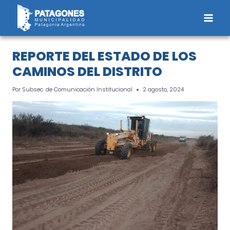
Saltar
al
contenido
REPORTE DEL ESTADO DE LOS
CAMINOS DEL DISTRITO
Por
Subsec. de Comunicación Institucional
2 agosto, 2024