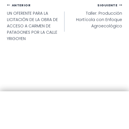
Navegación
ANTERIOR
SIGUIENTE
UN OFERENTE PARA LA
Taller: Producción
de
LICITACIÓN DE LA OBRA DE
Hortícola con Enfoque
entradas
ACCESO A CARMEN DE
Agroecológico
PATAGONES POR LA CALLE
YRIGOYEN
© 2025 · Municipalidad de Patagones