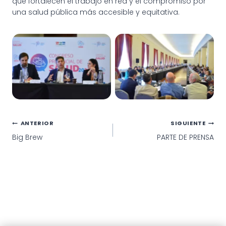
que fortalecen el trabajo en red y el compromiso por
una salud pública más accesible y equitativa.
ASAMBLEA DEL CONSEJO
ASAMBLEA DEL CONSEJO
DE
DE
SALUD DE LA PROVINCIA
SALUD DE LA PROVINCIA
Navegación
ANTERIOR
SIGUIENTE
Big Brew
PARTE DE PRENSA
de
entradas