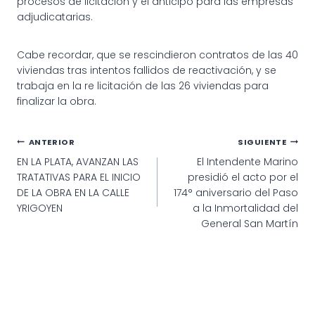
procesos de licitación y el anticipo para las empresas
adjudicatarias.
Cabe recordar, que se rescindieron contratos de las 40
viviendas tras intentos fallidos de reactivación, y se
trabaja en la re licitación de las 26 viviendas para
finalizar la obra.
Navegación
ANTERIOR
SIGUIENTE
EN LA PLATA, AVANZAN LAS
El Intendente Marino
de
TRATATIVAS PARA EL INICIO
presidió el acto por el
entradas
DE LA OBRA EN LA CALLE
174° aniversario del Paso
YRIGOYEN
a la Inmortalidad del
General San Martín