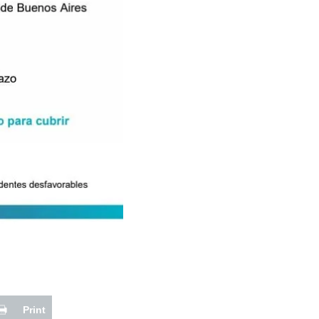
Print