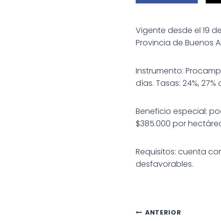
Vigente desde el 19 
Provincia de Buenos Ai
Instrumento: Procampo 
días. Tasas: 24%, 27% 
Beneficio especial: po
$385.000 por hectárea
Requisitos: cuenta co
desfavorables.
Navegac
ANTERIOR