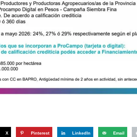
X
Pinterest
LinkedIn
Email