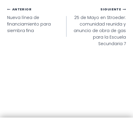
Navegación
ANTERIOR
SIGUIENTE
Nueva línea de
25 de Mayo en Stroeder:
de
financiamiento para
comunidad reunida y
entradas
siembra fina
anuncio de obra de gas
para la Escuela
Secundaria 7
© 2025 · Municipalidad de Patagones