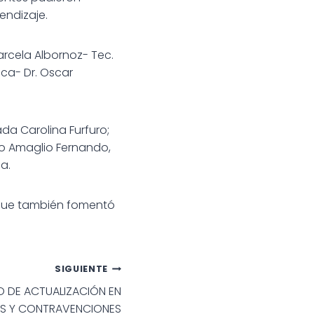
endizaje.
Marcela Albornoz- Tec.
ica- Dr. Oscar
ada Carolina Furfuro;
go Amaglio Fernando,
la.
o que también fomentó
SIGUIENTE
O DE ACTUALIZACIÓN EN
TAS Y CONTRAVENCIONES