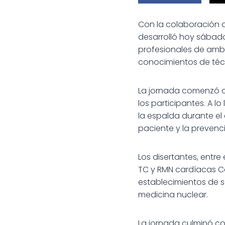
Con la colaboración d
desarrolló hoy sábad
profesionales de amba
conocimientos de técn
La jornada comenzó co
los participantes. A l
la espalda durante el 
paciente y la prevenci
Los disertantes, entre
TC y RMN cardíacas C
establecimientos de s
medicina nuclear.
La jornada culminó co