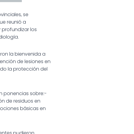
inciales, se
ue reunió a
 profundizar los
iología.
ron la bienvenida a
vención de lesiones en
ndo la protección del
ron ponencias sobre:-
n de residuos en
Nociones básicas en
tentes pudieron