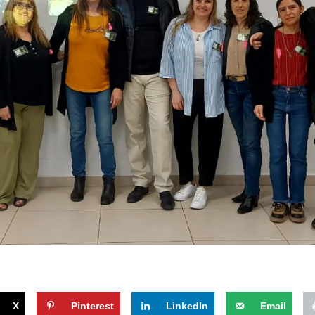
X
Pinterest
LinkedIn
Email