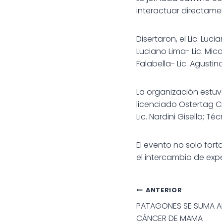
interactuar directame
Disertaron, el Lic. Lu
Luciano Lima- Lic. Mic
Falabella- Lic. Agustina
La organización estuvo
licenciado Ostertag C
Lic. Nardini Gisella; T
El evento no solo for
el intercambio de exp
Navegac
ANTERIOR
PATAGONES SE SUMA AL
de
CÁNCER DE MAMA