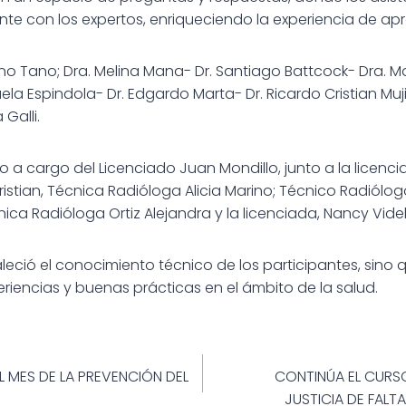
nte con los expertos, enriqueciendo la experiencia de apr
ciano Tano; Dra. Melina Mana- Dr. Santiago Battcock- Dra. 
aela Espindola- Dr. Edgardo Marta- Dr. Ricardo Cristian Muj
 Galli.
 a cargo del Licenciado Juan Mondillo, junto a la licenci
ristian, Técnica Radióloga Alicia Marino; Técnico Radiólo
écnica Radióloga Ortiz Alejandra y la licenciada, Nancy Vide
taleció el conocimiento técnico de los participantes, sin
eriencias y buenas prácticas en el ámbito de la salud.
ión
 MES DE LA PREVENCIÓN DEL
CONTINÚA EL CURS
JUSTICIA DE FAL