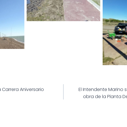
ión
a Carrera Aniversario
El Intendente Marino 
obra de la Planta 