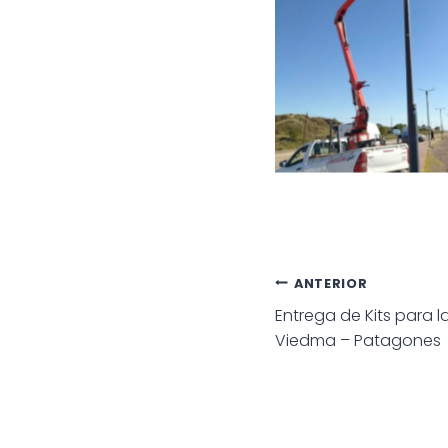
Navegac
ANTERIOR
Entrega de Kits para l
de
Viedma – Patagones
entradas