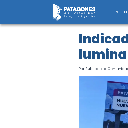
Saltar
al
INICIO
contenido
Indicad
luminar
Por
Subsec. de Comunicaci