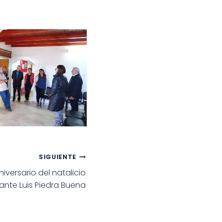
NDENTE MARINO VISITÓ
S DE LOS BARRIOS EL
, VILLA DEL CARMEN Y
VISÓ OBRAS EN EL
OSPITAL ECAY
SIGUIENTE
aniversario del natalicio
nte Luis Piedra Buena