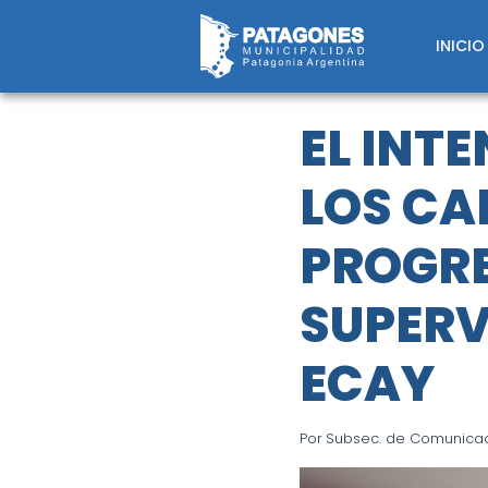
Saltar
al
INICIO
contenido
EL INT
LOS CA
PROGRE
SUPERV
ECAY
Por
Subsec. de Comunicaci