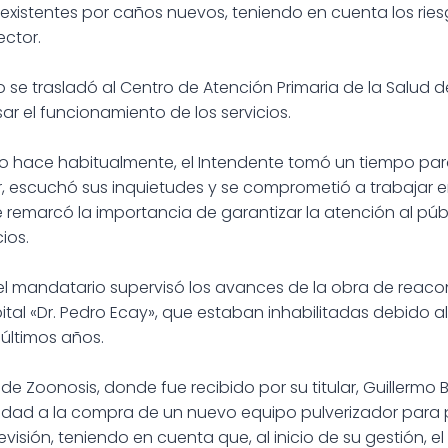
existentes por caños nuevos, teniendo en cuenta los ri
ector.
 se trasladó al Centro de Atención Primaria de la Salud del
ar el funcionamiento de los servicios.
lo hace habitualmente, el Intendente tomó un tiempo par
r, escuchó sus inquietudes y se comprometió a trabajar en
remarcó la importancia de garantizar la atención al públi
ios.
el mandatario supervisó los avances de la obra de reaco
tal «Dr. Pedro Ecay», que estaban inhabilitadas debido al
últimos años.
 de Zoonosis, donde fue recibido por su titular, Guillermo B
ad a la compra de un nuevo equipo pulverizador para pl
isión, teniendo en cuenta que, al inicio de su gestión, el