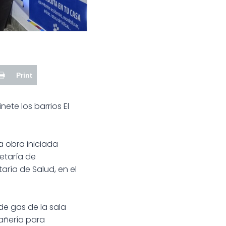
Print
ete los barrios El
a obra iniciada
etaría de
aría de Salud, en el
 de gas de la sala
añería para