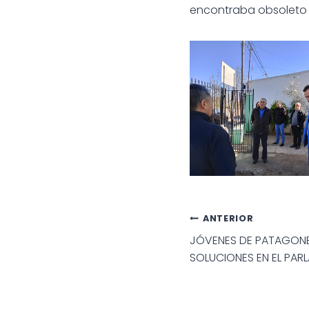
encontraba obsoleto 
EL INTENDENTE MARI
LOS CAPS DE LOS BA
PROGRESO, VILLA DEL
SUPERVISÓ OBRAS
HOSPITAL EC
Navegac
ANTERIOR
JÓVENES DE PATAGONE
de
SOLUCIONES EN EL PAR
entradas