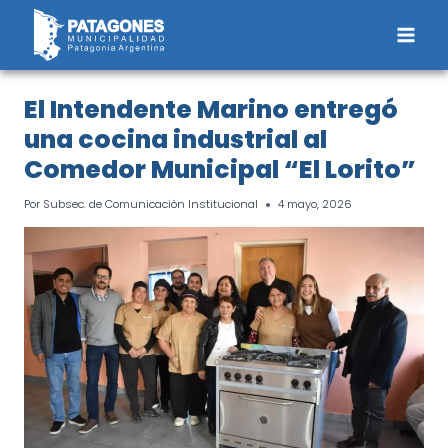
Saltar
al
contenido
El Intendente Marino entregó
una cocina industrial al
Comedor Municipal “El Lorito”
Por
Subsec. de Comunicación Institucional
4 mayo, 2026