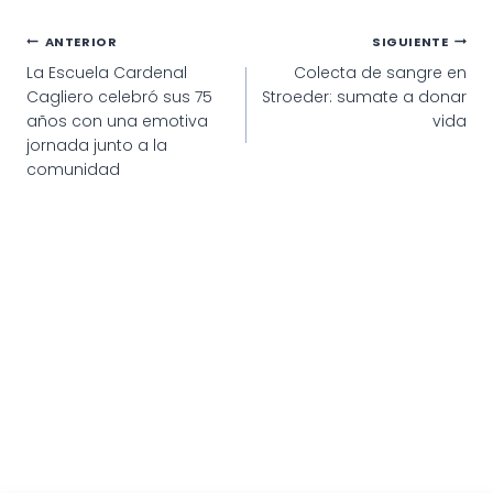
Navegación
ANTERIOR
SIGUIENTE
La Escuela Cardenal
Colecta de sangre en
de
Cagliero celebró sus 75
Stroeder: sumate a donar
entradas
años con una emotiva
vida
jornada junto a la
comunidad