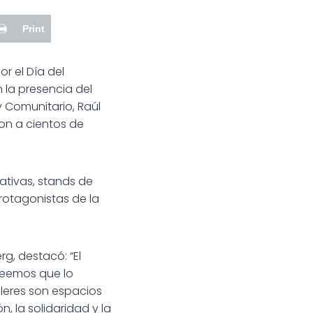
Print
r el Día del
 la presencia del
y Comunitario, Raúl
on a cientos de
ativas, stands de
protagonistas de la
g, destacó: “El
Creemos que lo
lleres son espacios
 la solidaridad y la