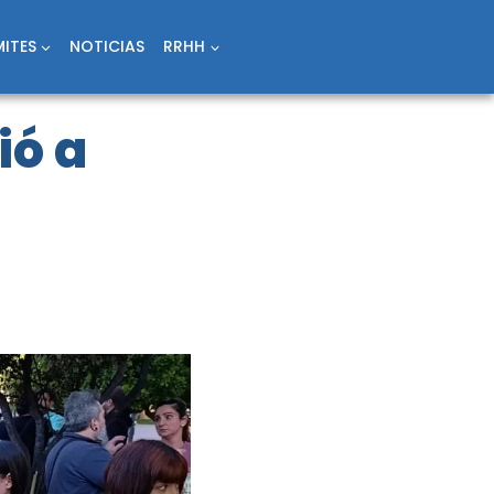
ITES
NOTICIAS
RRHH
ió a