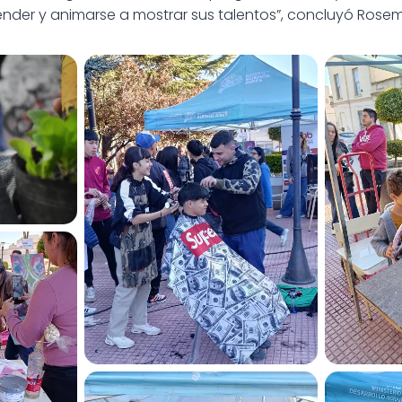
render y animarse a mostrar sus talentos”, concluyó Rose
ante
Día del Estudiante
Día
ante