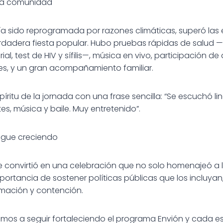
 la comunidad
ía sido reprogramada por razones climáticas, superó las 
rdadera fiesta popular. Hubo pruebas rápidas de salud 
ial, test de HIV y sífilis—, música en vivo, participación d
s, y un gran acompañamiento familiar.
píritu de la jornada con una frase sencilla: “Se escuchó li
s, música y baile. Muy entretenido”.
igue creciendo
 se convirtió en una celebración que no solo homenajeó a 
importancia de sostener políticas públicas que los incluy
mación y contención.
amos a seguir fortaleciendo el programa Envión y cada e