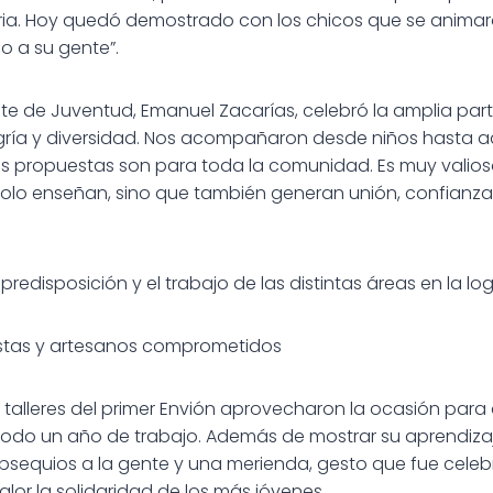
ria. Hoy quedó demostrado con los chicos que se animar
o a su gente”.
ente de Juventud, Emanuel Zacarías, celebró la amplia part
gría y diversidad. Nos acompañaron desde niños hasta a
s propuestas son para toda la comunidad. Es muy valios
 solo enseñan, sino que también generan unión, confianz
edisposición y el trabajo de las distintas áreas en la log
stas y artesanos comprometidos
s talleres del primer Envión aprovecharon la ocasión para
 todo un año de trabajo. Además de mostrar su aprendizaj
obsequios a la gente y una merienda, gesto que fue celeb
lor la solidaridad de los más jóvenes.