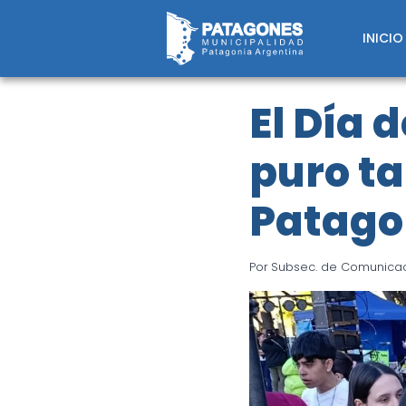
Saltar
al
INICIO
contenido
El Día 
puro ta
Patago
Por
Subsec. de Comunicaci