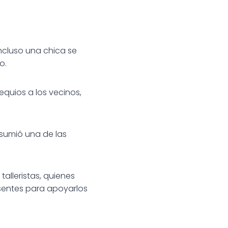
Incluso una chica se
o.
equios a los vecinos,
esumió una de las
alleristas, quienes
esentes para apoyarlos