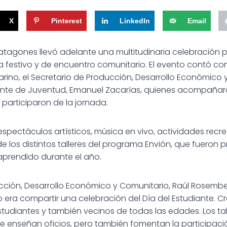
X
Pinterest
LinkedIn
Email
atagones llevó adelante una multitudinaria celebración po
a festivo y de encuentro comunitario. El evento contó con
arino, el Secretario de Producción, Desarrollo Económico 
rente de Juventud, Emanuel Zacarías, quienes acompañar
 participaron de la jornada.
spectáculos artísticos, música en vivo, actividades recre
de los distintos talleres del programa Envión, que fueron 
 aprendido durante el año.
ucción, Desarrollo Económico y Comunitario, Raúl Rosember
o era compartir una celebración del Día del Estudiante. 
tudiantes y también vecinos de todas las edades. Los ta
enseñan oficios, pero también fomentan la participación,