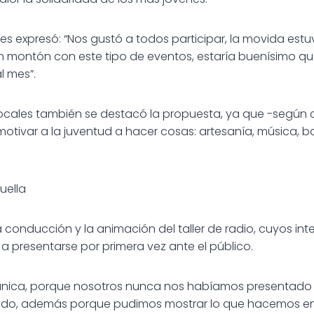
tes expresó: “Nos gustó a todos participar, la movida est
 montón con este tipo de eventos, estaría buenísimo q
l mes”.
ocales también se destacó la propuesta, ya que -según c
otivar a la juventud a hacer cosas: artesanía, música, ba
uella
 conducción y la animación del taller de radio, cuyos int
a presentarse por primera vez ante el público.
 única, porque nosotros nunca nos habíamos presentado 
indo, además porque pudimos mostrar lo que hacemos en el