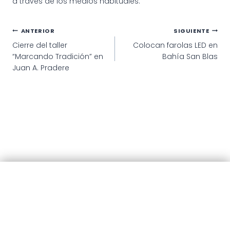
a través de los medios habituales.
Navegación
ANTERIOR
SIGUIENTE
Cierre del taller
Colocan farolas LED en
de
“Marcando Tradición” en
Bahía San Blas
entradas
Juan A. Pradere
© 2025 · Municipalidad de Patagones