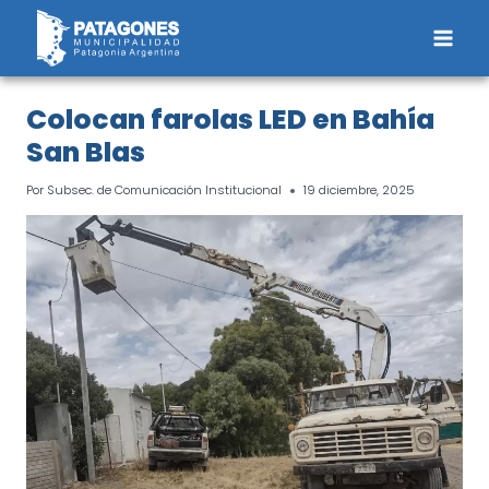
Saltar
al
contenido
Colocan farolas LED en Bahía
San Blas
Por
Subsec. de Comunicación Institucional
19 diciembre, 2025