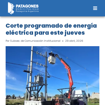
Saltar
al
contenido
Corte programado de energía
eléctrica para este jueves
Por
Subsec. de Comunicación Institucional
29 abril, 2026