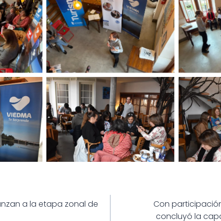
ión
nzan a la etapa zonal de
Con participació
concluyó la capa