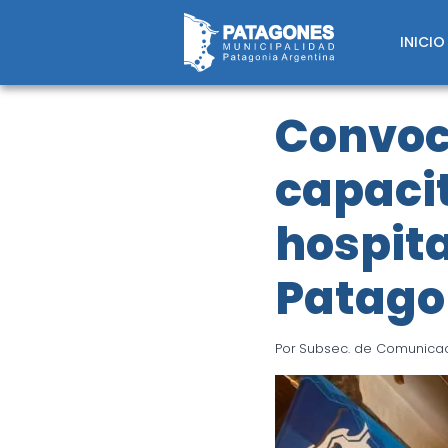
Saltar
al
INICIO
contenido
Convoca
capacit
hospit
Patago
Por
Subsec. de Comunicaci