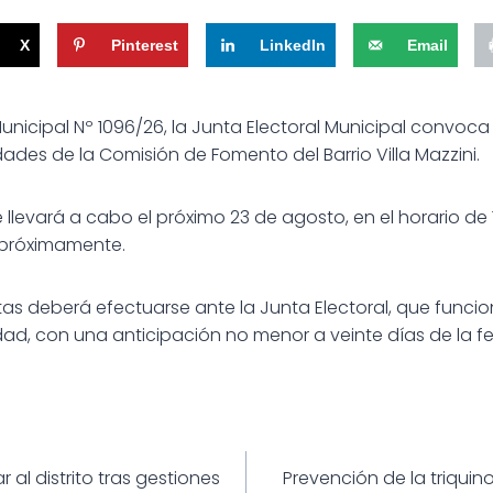
X
Pinterest
LinkedIn
Email
unicipal Nº 1096/26, la Junta Electoral Municipal convoca
ades de la Comisión de Fomento del Barrio Villa Mazzini.
e llevará a cabo el próximo 23 de agosto, en el horario de 1
 próximamente.
tas deberá efectuarse ante la Junta Electoral, que funcio
idad, con una anticipación no menor a veinte días de la f
ión
r al distrito tras gestiones
Prevención de la triqui