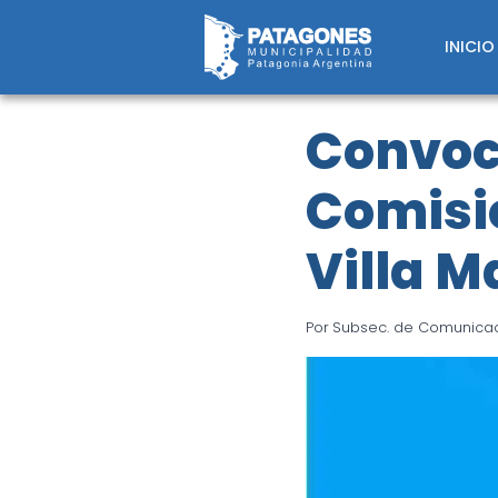
Saltar
al
INICIO
contenido
Convoca
Comisi
Villa M
Por
Subsec. de Comunicaci