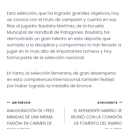
CAMPEÓN EN BEACH
CAMPEÓN EN BEACH
HANDBALL
HANDBALL
Esta selección, que ha logrado grandes objetivos, hoy
se corona con el título de campeón y cuenta en sus
filas al jugador Bautista Martínez, de la Escuela
Municipal de Handball de Patagones. Bautista, ha
demostrado un gran talento en este deporte, que
sumado a la disciplina y compromiso lo han llevado a
jugar en lo mas alto de importantes torneos y hoy
forma parte de la selección nacional.
En tanto, la selección femenina, de gran desempeño
en esta competencia internacional, también festejó
por haber logrado la medalla de bronce.
Navegación
ANTERIOR
SIGUIENTE
INAUGURACIÓN DE «TRES
EL INTENDENTE MARINO SE
de
MIRADAS DE UNA MISMA
REUNIÓ CON LA COMISIÓN
entradas
PASIÓN» EN CARMEN DE
DE FOMENTO DEL BARRIO