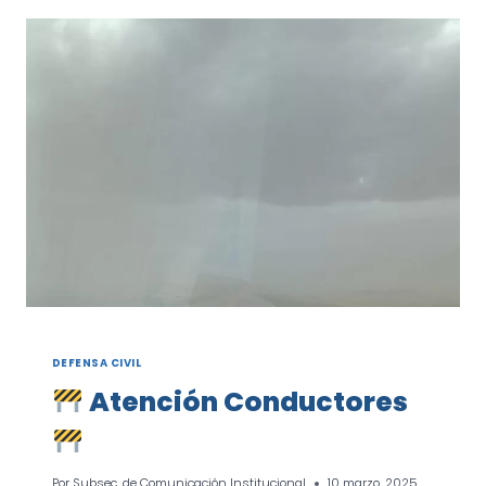
VÍCTIMAS
DEL
TEMPORAL
OCURRIDO
EN
LA
CIUDAD
DE
BAHÍA
BLANCA
DEFENSA CIVIL
Atención Conductores
Por
Subsec. de Comunicación Institucional
10 marzo, 2025