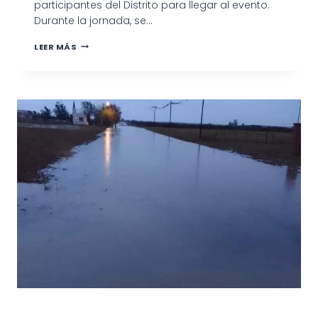
participantes del Distrito para llegar al evento.
Durante la jornada, se…
PARTICIPACIÓN
LEER MÁS
DE
PATAGONES
EN
FORTALECIMIENTO
DE
DEFENSA
CIVIL
DE
LA
PROVINCIA