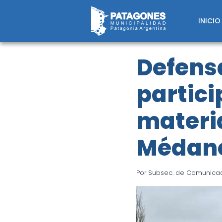
Saltar
al
INICIO
contenido
Defens
partici
materia
Médan
Por
Subsec. de Comunicaci