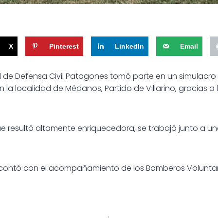
X
Pinterest
LinkedIn
Email
 de Defensa Civil Patagones tomó parte en un simulacro
n la localidad de Médanos, Partido de Villarino, gracias a l
ue resultó altamente enriquecedora, se trabajó junto a u
 contó con el acompañamiento de los Bomberos Voluntar
ión