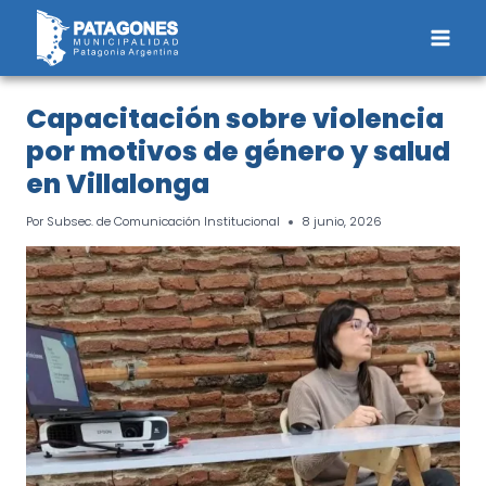
Saltar
al
contenido
Capacitación sobre violencia
por motivos de género y salud
en Villalonga
Por
Subsec. de Comunicación Institucional
8 junio, 2026