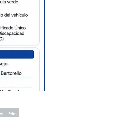
Print