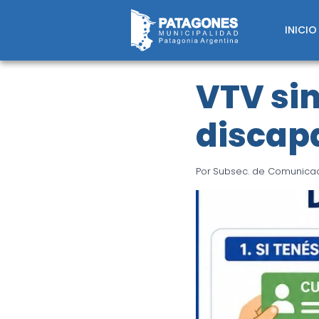
Saltar
al
INICIO
contenido
VTV sin
discap
Por
Subsec. de Comunicaci