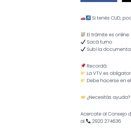
Si tenés CUD, pod
El trámite es online:
Sacá turno
Subí la documenta
Recordá:
La VTV es obligato
Debe hacerse en el
¿Necesitás ayuda?
Acercate al Consejo d
al
2920 274636