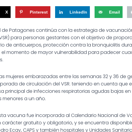
X
Pinterest
LinkedIn
Email
d de Patagones continúa con la estrategia de vacunación
 (VSR) para personas gestantes con el objetivo de proporc
o de anticuerpos, protección contra la bronquiolitis dura
s el momento de mayor vulnerabilidad para padecer cuad
s.
las mujeres embarazadas entre las semanas 32 y 36 de ge
mporada de circulación del VSR. teniendo en cuenta que el 
sa principal de infecciones respiratorias agudas bajas en 
es menores a un año.
ta vacuna fue incorporada al Calendario Nacional de Va
 carácter gratuito y obligatorio, y se encuentra disponib
edro Ecay, CAPS y también hospitales y Unidades Sanitarias