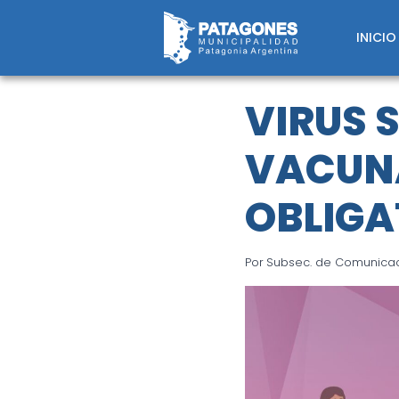
Saltar
al
INICIO
contenido
VIRUS 
VACUNA
OBLIGA
Por
Subsec. de Comunicaci