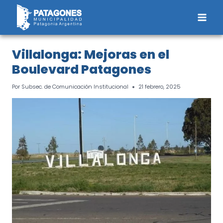
Saltar
al
contenido
Villalonga: Mejoras en el
Boulevard Patagones
Por
Subsec. de Comunicación Institucional
21 febrero, 2025