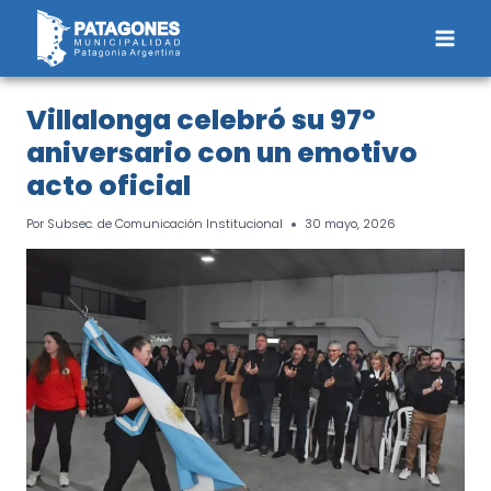
Saltar
al
contenido
Villalonga celebró su 97°
aniversario con un emotivo
acto oficial
Por
Subsec. de Comunicación Institucional
30 mayo, 2026