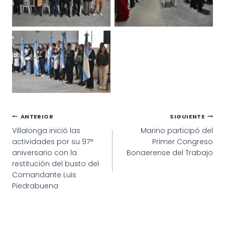
Navegación
ANTERIOR
SIGUIENTE
Villalonga inició las
Marino participó del
de
actividades por su 97°
Primer Congreso
entradas
aniversario con la
Bonaerense del Trabajo
restitución del busto del
Comandante Luis
Piedrabuena